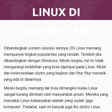
LINUX DI
KOMPUTER
Dibandingkan sistem operasi lainnya, OS Linux
Dibandingkan sistem operasi lainnya, OS Linux memang
memang mempunyai tingkat popularitas yang
mempunyai tingkat popularitas yang rendah. Terlebih jika
rendah. Terlebih jika dibandingkan dengan Windows.
dibandingkan dengan Windows. Meski begitu, hal ini tidak
Meski begitu, hal ini tidak mengurangi kelebihan yang
mengurangi kelebihan yang bisa dijumpai pada Linux. Mulai
bisa dijumpai pada Linux. Mulai dari ketersediaan
dari ketersediaan distro yang bejibun dan fitur-fitur menarik
distro yang bejibun dan fitur-fitur menarik yang ada
yang ada di dalamnya.
di dalamnya. Meski begitu, memang tak bisa
Meski begitu, memang tak bisa dimungkiri kalau Linux
dimungkiri kalau Linux sangat kurang diminati oleh
sangat kurang diminati oleh masyarakat umum. Mereka yang
masyarakat […]
memakai Linux kebanyakan adalah yang sudah ‘jago
komputer’. Padahal, saat ini banyak juga lho distro Linux