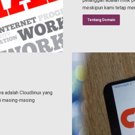
pelanggan adalah milik p
meskipun kami tetap me
Tentang Domain
ya adalah Cloudlinux yang
ki masing-masing