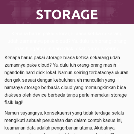
STORAGE
Kenapa harus pakai storage biasa ketika sekarang
udah zamannya pake cloud? Ya, dulu tuh orang-orang
masih ngandelin hard disk lokal. Namun seiring
terbatasnya ukuran dan gak sesuai dengan
Kenapa harus pakai storage biasa ketika sekarang udah
kebutuhan, eh muncullah yang namanya storage
zamannya pake cloud? Ya, dulu tuh orang-orang masih
berbasis cloud yang memungkinkan bisa diakses
ngandelin hard disk lokal. Namun seiring terbatasnya ukuran
oleh device berbeda tanpa perlu memakai storage
dan gak sesuai dengan kebutuhan, eh muncullah yang
fisik lagi! Namun sayangnya, konsekuensi yang tidak
namanya storage berbasis cloud yang memungkinkan bisa
terduga […]
diakses oleh device berbeda tanpa perlu memakai storage
fisik lagi!
Namun sayangnya, konsekuensi yang tidak terduga selalu
mengikuti sebuah perubahan dan dalam contoh kasus ini,
keamanan data adalah pengorbanan utama. Akibatnya,