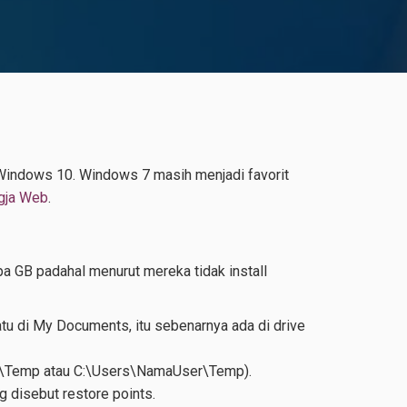
Windows 10. Windows 7 masih menjadi favorit
gja Web
.
a GB padahal menurut mereka tidak install
tu di My Documents, itu sebenarnya ada di drive
ows\Temp atau C:\Users\NamaUser\Temp).
 disebut restore points.