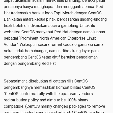
dapat dikatakan adalah merek atau branding. CentOS pada
prinsipnya hanya menghapus dan mengganti semua Red
Hat trademarks berikut logo Topi Merah dengan CentOS.
Dan kaitan antara kedua pihak, berdasarkan undang-undang
tidak boleh diindikasikan secara gamblang. Untuk itu
websitee CentOS menyebut Red Hat dengan nama kiasan
sebagai “Prominent North American Enterprise Linux
Vendor”. Walaupun secara formal kedua organisasi sama
sekali tidak berhubungan, namun dibelakang layar para
pengembang CentOS tetap aktif bertukar pengalaman
dengan pengembang Red Hat.
Sebagaimana disebutkan di catatan rilis CentOS,
pengembangnya memastikan kompatibilitas CentOS:
“CentOS conforms fully with the upstream vendors
redistribution policy and aims to be 100% binary
compatible. (CentOS mainly changes packages to remove
upstream vendor branding and artwork.) CentOS is a Free