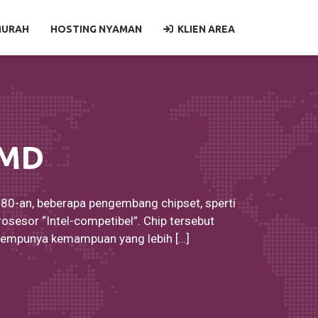
MURAH
HOSTING NYAMAN
KLIEN AREA
AMD
1980-an, beberapa pengembang chipset, sperti
sesor “Intel-competibel”. Chip tersebut
 mempunya kemampuan yang lebih […]