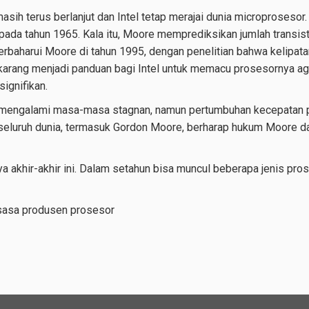
 terus berlanjut dan Intel tetap merajai dunia microprosesor. H
ada tahun 1965. Kala itu, Moore memprediksikan jumlah transisto
perbaharui Moore di tahun 1995, dengan penelitian bahwa kelipatan
arang menjadi panduan bagi Intel untuk memacu prosesornya ag
ignifikan.
mengalami masa-masa stagnan, namun pertumbuhan kecepatan pr
 seluruh dunia, termasuk Gordon Moore, berharap hukum Moore d
khir-akhir ini. Dalam setahun bisa muncul beberapa jenis proses
ksasa produsen prosesor