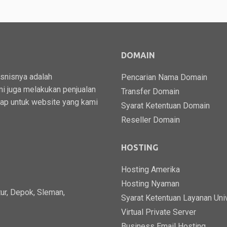
DOMAIN
isnisnya adalah
Pencarian Nama Domain
i juga melakukan penjualan
Transfer Domain
kap untuk website yang kami
Syarat Ketentuan Domain
Reseller Domain
HOSTING
Hosting Amerika
Hosting Nyaman
ur, Depok, Sleman,
Syarat Ketentuan Layanan Uni
Virtual Private Server
Business Email Hosting