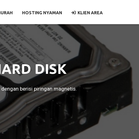
MURAH
HOSTING NYAMAN
KLIEN AREA
HARD DISK
engan berisi piringan magnetis.