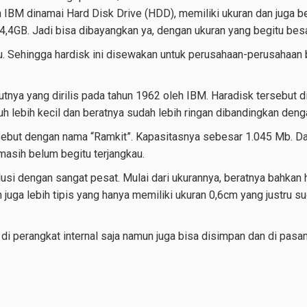
 IBM dinamai Hard Disk Drive (HDD), memiliki ukuran dan juga b
,4GB. Jadi bisa dibayangkan ya, dengan ukuran yang begitu besa
. Sehingga hardisk ini disewakan untuk perusahaan-perusahaa
tnya yang dirilis pada tahun 1962 oleh IBM. Haradisk tersebut d
h lebih kecil dan beratnya sudah lebih ringan dibandingkan den
sebut dengan nama “Ramkit”. Kapasitasnya sebesar 1.045 Mb. Dar
asih belum begitu terjangkau.
lusi dengan sangat pesat. Mulai dari ukurannya, beratnya bahka
an juga lebih tipis yang hanya memiliki ukuran 0,6cm yang justr
g di perangkat internal saja namun juga bisa disimpan dan di pas