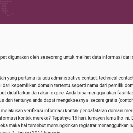
at digunakan oleh seseorang untuk melihat data informasi dari 
h yang pertama itu ada administrative contact, technical contact,
 dari kepemilikan domain tertentu seperti nama dari pemilik dom
ut didaftarkan dan akan expire. Anda bisa menggunakan fasilita
us dan tentunya anda dapat mengaksesnya secara gratis (contoh
t melakukan verifikasi informasi kontak pendafataran domain me
nformasi kontak mereka? Tepatnya 15 hari, lumayan lama lho ini.
ereka maka hal tersebut memungkinkan registrar menangguhkan na
 sejak 1 Januari 2014 kemarin.