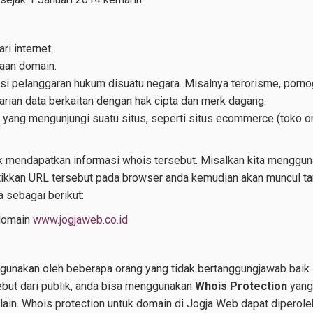
i internet.
aan domain.
pelanggaran hukum disuatu negara. Misalnya terorisme, pornograf
rian data berkaitan dengan hak cipta dan merk dagang.
yang mengunjungi suatu situs, seperti situs ecommerce (toko on
k mendapatkan informasi whois tersebut. Misalkan kita menggu
ikkan URL tersebut pada browser anda kemudian akan muncul tamp
 sebagai berikut:
 domain
www.jogjaweb.co.id
hgunakan oleh beberapa orang yang tidak bertanggungjawab baik i
ebut dari publik, anda bisa menggunakan
Whois Protection
yang
ain. Whois protection untuk domain di Jogja Web dapat diperoleh